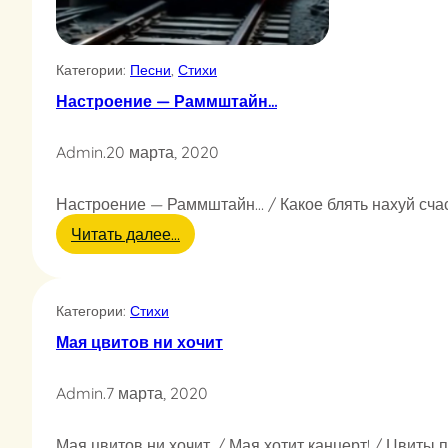
п
о
м
н
Категории:
Песни
, 
Стихи
ю
о
Настроение — Раммштайн…
щ
у
Admin
.
20 марта, 2020
щ
е
н
Настроение — Раммштайн… / Какое блять нахуй счаст
и
:
Читать далее…
я
Н
а
с
Категории:
Стихи
т
р
Мая цвитов ни хочит
о
е
Admin
.
7 марта, 2020
н
и
е
Мая цвитов ни хочит. / Мая хотит канцерт! / Цвиты 