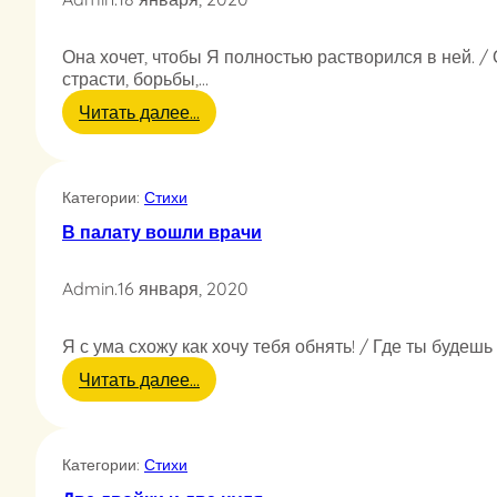
Она хочет, чтобы Я полностью растворился в ней. /
страсти, борьбы,…
:
Читать далее…
О
н
а
Категории:
Стихи
х
о
В палату вошли врачи
ч
е
Admin
.
16 января, 2020
т
Я с ума схожу как хочу тебя обнять! / Где ты будешь
:
Читать далее…
В
п
а
Категории:
Стихи
л
а