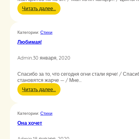
—
Р
:
Читать далее…
а
М
м
а
м
я
Категории:
Стихи
ш
ц
т
в
Любимая!
а
и
й
т
н
Admin
.
30 января, 2020
о
…
в
н
Спасибо за то, что сегодня огни стали ярче! / Спас
и
становятся жарче — / Мне…
х
о
:
Читать далее…
ч
Л
и
ю
т
б
Категории:
Стихи
и
м
Она хочет
а
я
Admin
.
18 января, 2020
!