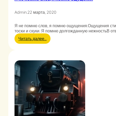
в
н
ь
а
…
Admin
.
22 марта, 2020
м
и
—
Я не помню слов, я помню ощущения.Ощущения ст
ц
тоски и скуки. Я помню долгожданную нежностьВ от
е
л
:
Читать далее…
ы
Я
й
н
р
е
е
п
б
о
е
м
н
н
о
ю
к
с
!
л
о
в
,
я