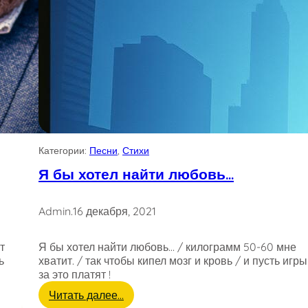
Категории:
Песни
, 
Стихи
Я бы хотел найти любовь…
Admin
.
16 декабря, 2021
т
Я бы хотел найти любовь… / килограмм 50-60 мне
ь
хватит. / так чтобы кипел мозг и кровь / и пусть игры
за это платят !
:
Читать далее…