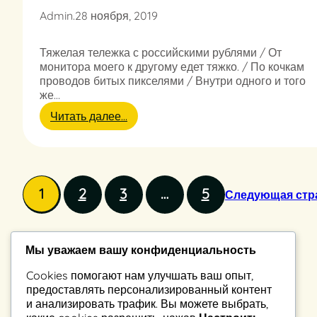
а
Admin
.
28 ноября, 2019
в
а
Тяжелая тележка с российскими рублями / От
монитора моего к другому едет тяжко. / По кочкам
проводов битых пикселями / Внутри одного и того
же…
:
Читать далее…
Т
я
ж
е
л
1
2
3
…
5
Следующая стр
а
я
т
е
Мы уважаем вашу конфиденциальность
л
е
Константин Владимиров
Cookies помогают нам улучшать ваш опыт,
ж
предоставлять персонализированный контент
к
223037, Беларусь, а.г. Петришки, ул. Рабочая 39-2
и анализировать трафик. Вы можете выбрать,
а