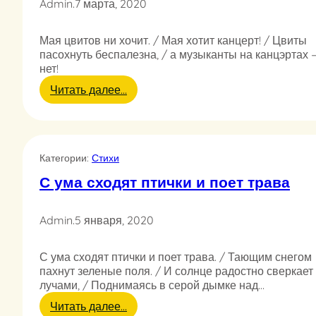
Admin
.
7 марта, 2020
б
н
Мая цвитов ни хочит. / Мая хотит канцерт! / Цвиты
е
пасохнуть беспалезна, / а музыканты на канцэртах 
е
нет!
к
а
:
Читать далее…
к
М
о
а
б
я
а
ц
й
Категории:
Стихи
в
с
и
С ума сходят птички и поет трава
б
т
е
о
р
в
Admin
.
5 января, 2020
г
н
и
С ума сходят птички и поет трава. / Тающим снегом
х
пахнут зеленые поля. / И солнце радостно сверкает
о
лучами, / Поднимаясь в серой дымке над…
ч
и
:
Читать далее…
т