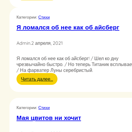
4
7
Категории:
Стихи
Я ломался об нее как об айсберг
Admin
.
2 апреля, 2021
Я ломался об нее как об айсберг! / Шел ко дну
чрезвычайно быстро. / Но теперь Титаник всплывае
/ На фарватер Луны серебристый.
:
Читать далее…
Я
л
о
м
Категории:
Стихи
а
л
Мая цвитов ни хочит
с
я
о