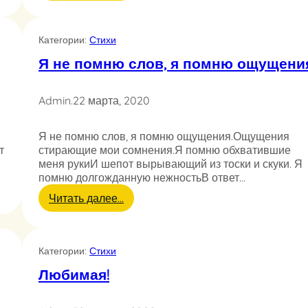
Я
б
ы
Категории:
Стихи
х
о
Я не помню слов, я помню ощущени
т
е
л
Admin
.
22 марта, 2020
н
а
Я не помню слов, я помню ощущения.Ощущения
й
т
стирающие мои сомнения.Я помню обхватившие
т
меня рукиИ шепот вырывающий из тоски и скуки. Я
и
помню долгожданную нежностьВ ответ…
л
ю
:
Читать далее…
б
Я
о
н
в
е
ь
Категории:
Стихи
п
…
о
Любимая!
м
н
ю