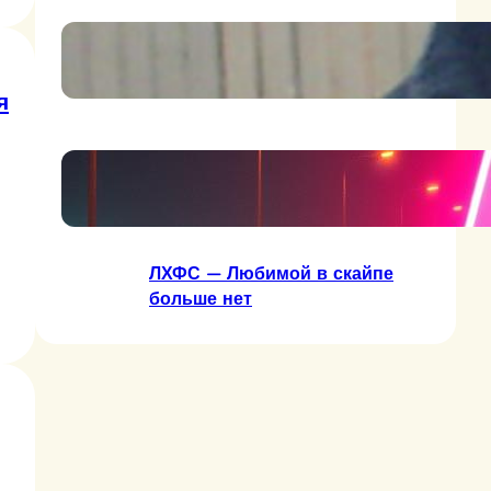
Держись брат, держись!
я
ЛХФС — Две сраные буквы
ЛХФС — Любимой в скайпе
больше нет