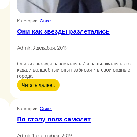
Категории:
Стихи
Они как звезды разлетались
Admin
.
9 декабря, 2019
Они как звезды разлетались / и разъезжались кто
куда, / волшебный опыт забирая / в свои родные
города.
:
Читать далее…
О
н
и
Категории:
Стихи
к
а
По столу полз самолет
к
з
в
Admin
.
15 сентября, 2019