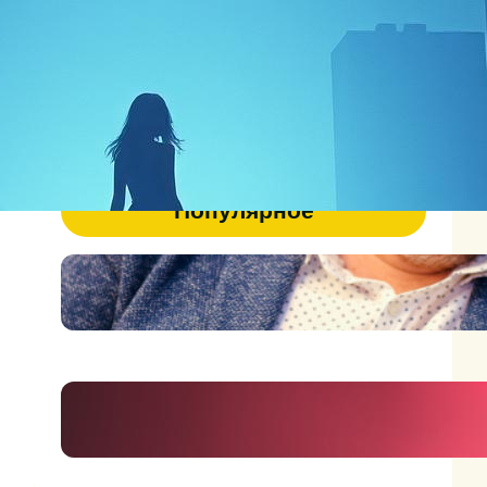
Афоризмы
(1)
Песни
(37)
Стихи
(150)
Популярное
47
Я человек на грани фантазии
и реальности