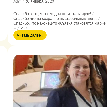
Admin
.
30 января, 2020
с
л
Спасибо за то, что сегодня огни стали ярче! /
о
—
Спасибо что ты сохраняешь стабильным меня. /
в
Спасибо, что наконец-то объятия становятся жарче
,
— / Мне…
я
п
:
Читать далее…
о
Л
м
ю
н
б
ю
и
о
м
щ
а
у
я
щ
!
е
н
и
я