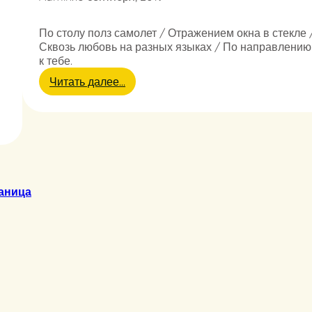
е
з
По столу полз самолет / Отражением окна в стекле 
д
Сквозь любовь на разных языках / По направлению
ы
к тебе.
р
а
:
Читать далее…
з
П
л
о
е
с
т
т
а
о
л
л
и
у
с
аница
п
ь
о
л
з
с
а
м
о
л