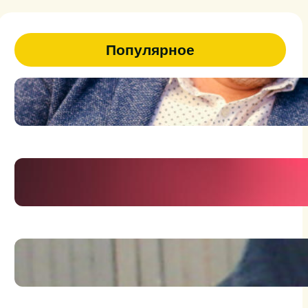
Популярное
47
Я человек на грани фантазии и
реальности
Держись брат, держись!