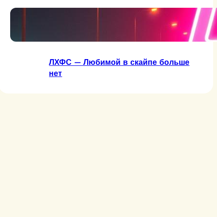
ЛХФС — Две сраные буквы
ЛХФС — Любимой в скайпе больше
нет