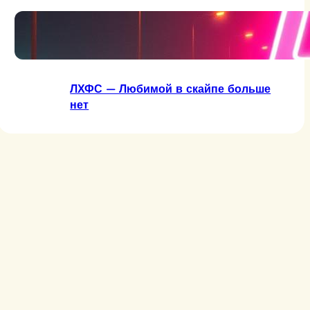
ЛХФС — Две сраные буквы
ЛХФС — Любимой в скайпе больше
нет