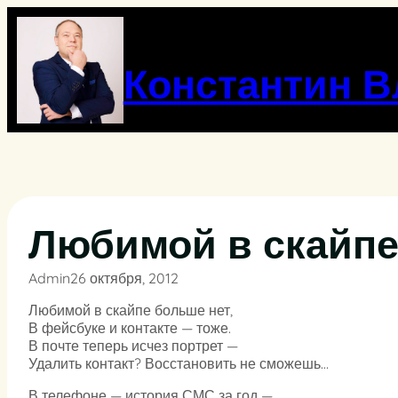
Перейти
к
содержимому
Константин 
Любимой в скайпе
Admin
26 октября, 2012
Любимой в скайпе больше нет,
В фейсбуке и контакте — тоже.
В почте теперь исчез портрет —
Удалить контакт? Восстановить не сможешь…
В телефоне — история СМС за год —