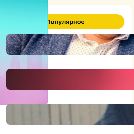
Популярное
47
Я человек на грани фантазии и
реальности
Держись брат, держись!