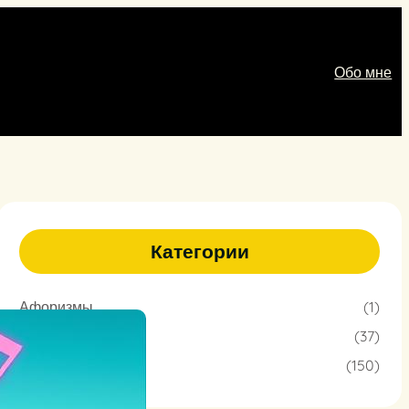
Обо мне
Категории
Афоризмы
(1)
Песни
(37)
Стихи
(150)