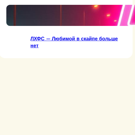
ЛХФС — Две сраные буквы
ЛХФС — Любимой в скайпе больше
нет