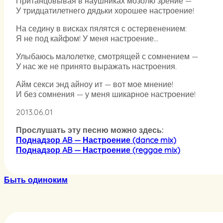
Пританцовывая в наушниках мозолю зрение —
У тридцатилетнего дядьки хорошее настроение!
На седину в висках пялятся с остервенением:
Я не под кайфом! У меня настроение…
Улыбаюсь малолетке, смотрящей с сомнением —
У нас же не принято выражать настроения.
Айм секси энд айноу ит — вот мое мнение!
И без сомнения — у меня шикарное настроение!
2013.06.01
Прослушать эту песню можно здесь:
Поднадзор AB — Настроение (dance mix)
Поднадзор AB — Настроение (reggae mix)
Быть одиноким