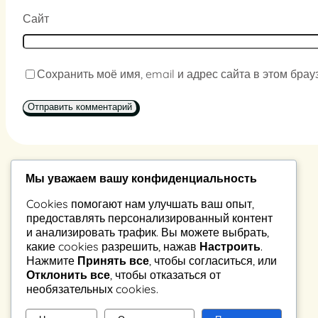
Сайт
Сохранить моё имя, email и адрес сайта в этом бр
Мы уважаем вашу конфиденциальность
Константин Владимиров
Cookies помогают нам улучшать ваш опыт,
предоставлять персонализированный контент
223037, Беларусь, а.г. Петришки, ул. Рабочая 39-2
и анализировать трафик. Вы можете выбрать,
какие cookies разрешить, нажав
Настроить
.
Нажмите
Принять все
, чтобы согласиться, или
stan@igrika.ru
Отклонить все
, чтобы отказаться от
необязательных cookies.
Proudly powered by
WordPress