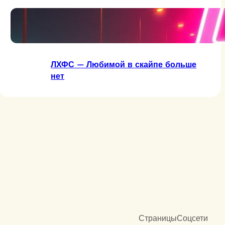
ЛХФС — Две сраные буквы
ЛХФС — Любимой в скайпе больше
нет
Страницы
Соцсети