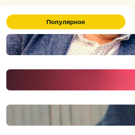
Популярное
47
Я человек на грани фантазии и
реальности
Держись брат, держись!