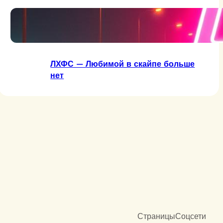
ЛХФС — Две сраные буквы
ЛХФС — Любимой в скайпе больше
нет
Страницы
Соцсети