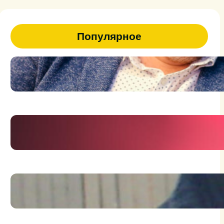
Популярное
47
Я человек на грани фантазии и
реальности
Держись брат, держись!