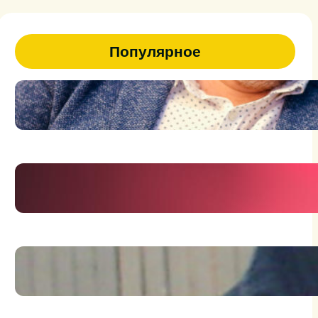
Популярное
47
Я человек на грани фантазии и
реальности
Держись брат, держись!