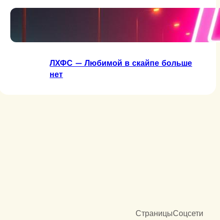
ЛХФС — Две сраные буквы
ЛХФС — Любимой в скайпе больше
нет
Страницы
Соцсети