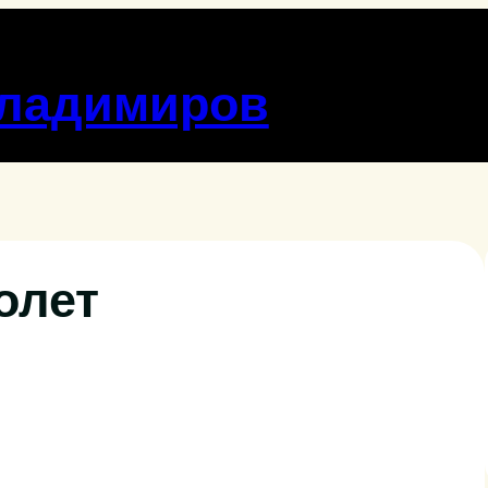
Владимиров
олет