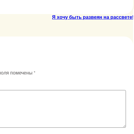
Я хочу быть развеян на рассвете!
поля помечены
*