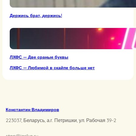
Держись брат, держись!
ЛХФС — Две сраные буквы
ЛХФС — Любимой в скайпе больше нет
Константин Владимиров
223037, Беларусь, а.г. Петришки, ул. Рабочая 39-2
stan@igrika.ru